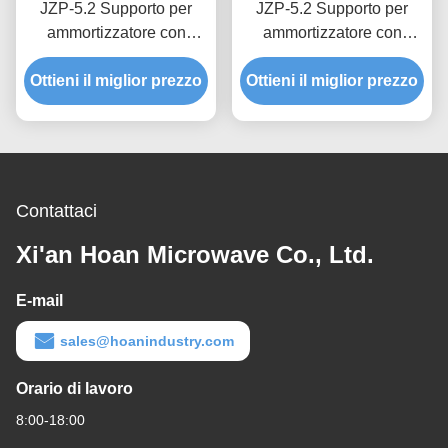
JZP-5.2 Supporto per
JZP-5.2 Supporto per
ammortizzatore con
ammortizzatore con
supporto per isolatore di
supporto per isolatore di
Ottieni il miglior prezzo
vibrazioni in gomma
vibrazioni in gomma con
Ottieni il miglior prezzo
modellata di precisione
perno smussato
resistente agli agenti
resistente alla corrosione
atmosferici UV per
per filettatura di
attrezzi da esterno
precisione
Contattaci
Xi'an Hoan Microwave Co., Ltd.
E-mail
sales@hoanindustry.com
Orario di lavoro
8:00-18:00