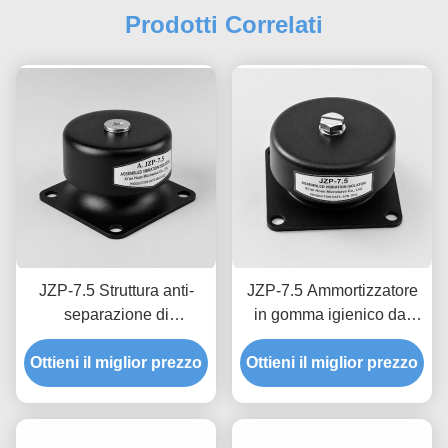
Prodotti Correlati
JZP-7.5 Struttura anti-
JZP-7.5 Ammortizzatore
separazione di
in gomma igienico dal
bloccaggio Assorbente di
design liscio con
Ottieni il miglior prezzo
urti di gomma con
Ottieni il miglior prezzo
ammortizzazione
tracciabilità permanente
progressiva facile da
dei lotti stampati
lavare