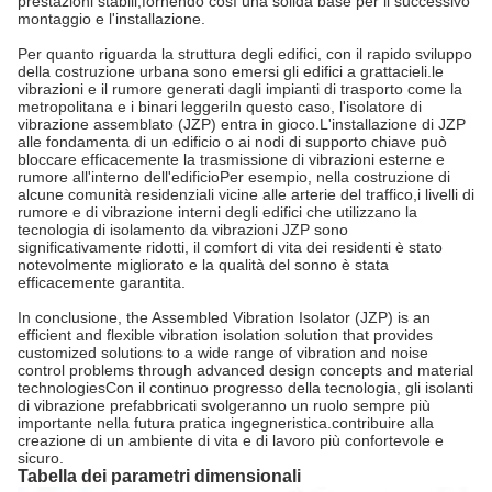
prestazioni stabili,fornendo così una solida base per il successivo
montaggio e l'installazione.
Per quanto riguarda la struttura degli edifici, con il rapido sviluppo
della costruzione urbana sono emersi gli edifici a grattacieli.le
vibrazioni e il rumore generati dagli impianti di trasporto come la
metropolitana e i binari leggeriIn questo caso, l'isolatore di
vibrazione assemblato (JZP) entra in gioco.L'installazione di JZP
alle fondamenta di un edificio o ai nodi di supporto chiave può
bloccare efficacemente la trasmissione di vibrazioni esterne e
rumore all'interno dell'edificioPer esempio, nella costruzione di
alcune comunità residenziali vicine alle arterie del traffico,i livelli di
rumore e di vibrazione interni degli edifici che utilizzano la
tecnologia di isolamento da vibrazioni JZP sono
significativamente ridotti, il comfort di vita dei residenti è stato
notevolmente migliorato e la qualità del sonno è stata
efficacemente garantita.
In conclusione, the Assembled Vibration Isolator (JZP) is an
efficient and flexible vibration isolation solution that provides
customized solutions to a wide range of vibration and noise
control problems through advanced design concepts and material
technologiesCon il continuo progresso della tecnologia, gli isolanti
di vibrazione prefabbricati svolgeranno un ruolo sempre più
importante nella futura pratica ingegneristica.contribuire alla
creazione di un ambiente di vita e di lavoro più confortevole e
sicuro.
Tabella dei parametri dimensionali