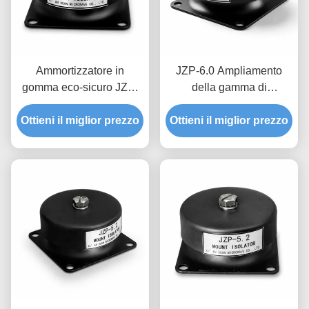
Ammortizzatore in
JZP-6.0 Ampliamento
gomma eco-sicuro JZP-
della gamma di
6.0 Smorzatore
temperatura per
Ottieni il miglior prezzo
autolubrificato senza
Ottieni il miglior prezzo
apparecchiature di
cigolii per attrezzature
precisione
industriali