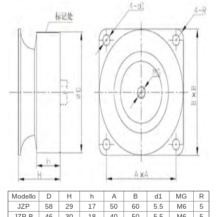
Modello
D
H
h
A
B
d1
MG
R
JZP
58
29
17
50
60
5.5
M6
5
JZP-B
46
30
18
40
50
5.5
M6
5