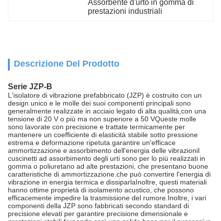
Assorbente d'urto in gomma di 
prestazioni industriali
Descrizione Del Prodotto
Serie JZP-B
L'isolatore di vibrazione prefabbricato (JZP) è costruito con un
design unico e le molle dei suoi componenti principali sono
generalmente realizzate in acciaio legato di alta qualità,con una
tensione di 20 V o più ma non superiore a 50 VQueste molle
sono lavorate con precisione e trattate termicamente per
mantenere un coefficiente di elasticità stabile sotto pressione
estrema e deformazione ripetuta.garantire un'efficace
ammortizzazione e assorbimento dell'energia delle vibrazioniI
cuscinetti ad assorbimento degli urti sono per lo più realizzati in
gomma o poliuretano ad alte prestazioni, che presentano buone
caratteristiche di ammortizzazione.che può convertire l'energia di
vibrazione in energia termica e dissiparlaInoltre, questi materiali
hanno ottime proprietà di isolamento acustico, che possono
efficacemente impedire la trasmissione del rumore.Inoltre, i vari
componenti della JZP sono fabbricati secondo standard di
precisione elevati per garantire precisione dimensionale e