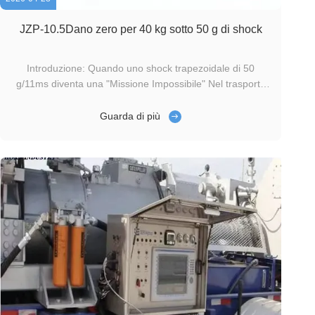
JZP-10.5Dano zero per 40 kg sotto 50 g di shock
Introduzione: Quando uno shock trapezoidale di 50
g/11ms diventa una "Missione Impossibile" Nel trasporto
di macchinari pesanti, i danni causati da shock sono la
principale causa di richieste di risarcimento.le specifiche
Guarda di più
tecniche del cliente hanno reso immediatamente inefficaci
tutte le soluzioni ...