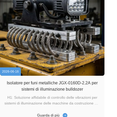
2026-06-16
Isolatore per funi metalliche JGX-0160D-2.2A per
sistemi di illuminazione bulldozer
H1: Soluzione affidabile di controllo delle vibrazioni per
sistemi di illuminazione delle macchine da costruzione Nei
moderni ambienti di costruzione e ingegneria, i bulldozer
funzionano per lunghi periodi in condizioni di vibrazione
Guarda di più