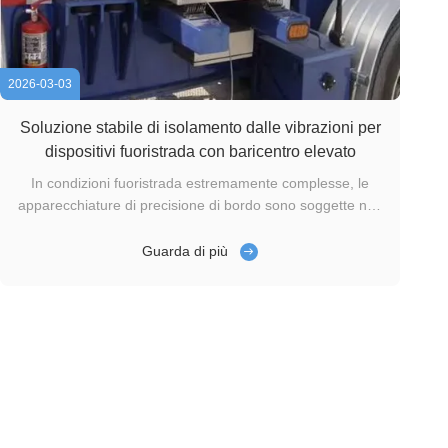
2026-03-03
Soluzione stabile di isolamento dalle vibrazioni per
dispositivi fuoristrada con baricentro elevato
In condizioni fuoristrada estremamente complesse, le
apparecchiature di precisione di bordo sono soggette non
solo a semplici vibrazioni, ma anche a urti prolungati ad
alta intensità e carichi casuali multidimensionali.
Guarda di più
Recentemente, Xi’an Hoan Microwave Co., Ltd. ha
completato un progetto di ...