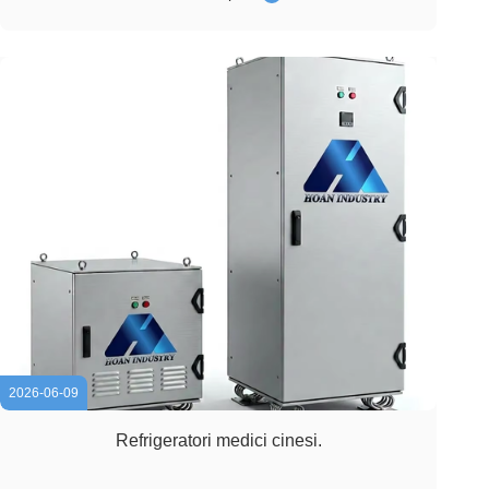
estrema, di shock continuo e di complesse condizioni di
terreno...
2026-06-09
Refrigeratori medici cinesi.