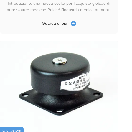
Introduzione: una nuova scelta per l'acquisto globale di
attrezzature mediche Poiché l'industria medica aumenta
continuamente i requisiti di stabilità e durata degli
apparecchi, i produttori di dispositivi medici e i team di
Guarda di più
approvvigionamento ospedalieri cercano attivamente
prestazioni elevate...
2026-04-28