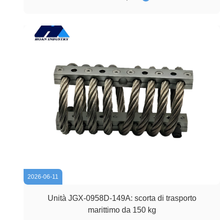
sarebbe stato esposto a vibrazioni e shock meccanici
durante la movimentazione, il trasporto...
2026-06-11
Unità JGX-0958D-149A: scorta di trasporto
marittimo da 150 kg