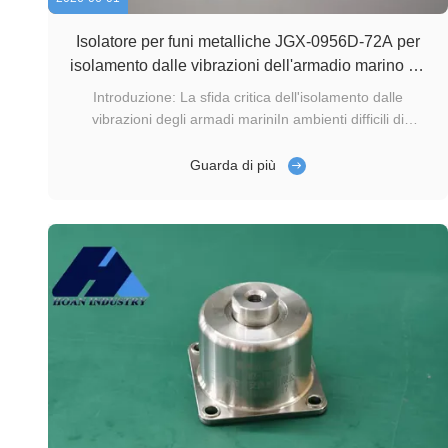
Isolatore per funi metalliche JGX-0956D-72A per
isolamento dalle vibrazioni dell'armadio marino da
100 kg
Introduzione: La sfida critica dell'isolamento dalle
vibrazioni degli armadi mariniIn ambienti difficili di
operazioni di navi oceaniche, armadi elettronici marini,
sistemi di navigazione,e i rack di comunicazione sono
Guarda di più
costantemente sottoposti a gravi scosse multiasse e
vibrazioni continue a bassa ...