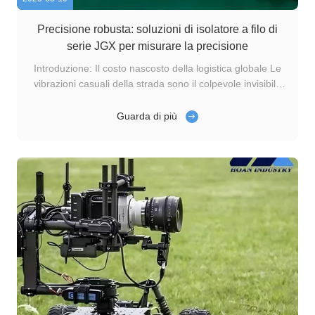
Precisione robusta: soluzioni di isolatore a filo di
serie JGX per misurare la precisione
Introduzione: Il costo nascosto della logistica globale Le
vibrazioni casuali della strada sono il colpevole invisibile
che distrugge la precisione delle vostre apparecchiature
di precisione.le navi cisterna a rimorchio sono
Guarda di più
ampiamente utilizzate per il trasporto di petrolio
raffinatoPoiché le pompe ...