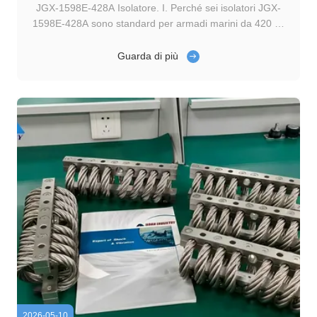
JGX-1598E-428A Isolatore. I. Perché sei isolatori JGX-
1598E-428A sono standard per armadi marini da 420 kg
1.1 Analisi dei punti critici nel trasporto di armadi marini
Nei scenari di navigazione oceanica e di funzionamento
Guarda di più
delle navi, gli armadi elettrici marini sono attrezzature di
controllo di ...
2026-05-10