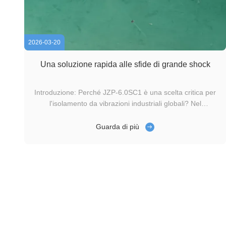
2026-03-20
Una soluzione rapida alle sfide di grande shock
Introduzione: Perché JZP-6.0SC1 è una scelta critica per
l'isolamento da vibrazioni industriali globali? Nel
panorama industriale moderno, in cui le attrezzature
devono essere sempre più precise e affidabili,le
Guarda di più
prestazioni degli isolatori da vibrazioni hanno un impatto
diretto sulla durata di vita e ...