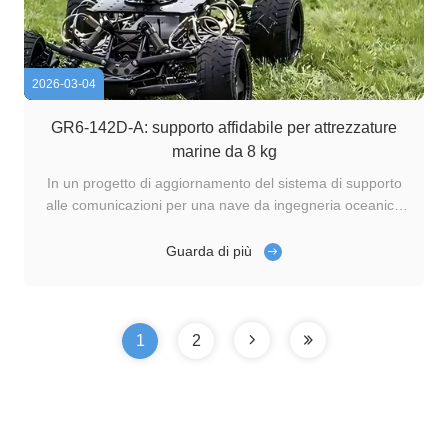
2026-03-04
GR6-142D-A: supporto affidabile per attrezzature
marine da 8 kg
In un progetto di aggiornamento del sistema di supporto
alle comunicazioni per una nave da ingegneria oceanica
nazionale, la struttura di fissaggio e di connessione di
un'attrezzatura chiave della cabina è diventata il punto
Guarda di più
focale della ricerca tecnica.L'apparecchiatura misura 310
mm × 183 mm × 200 ...
1
2