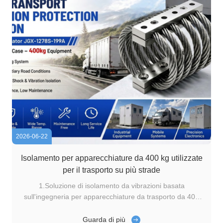
2026-06-22
Isolamento per apparecchiature da 400 kg utilizzate
per il trasporto su più strade
1.Soluzione di isolamento da vibrazioni basata
sull'ingegneria per apparecchiature da trasporto da 400
kg utilizzando isolanti a filo JGX-1278S-199A Nella
moderna logistica industriale, le vibrazioni e gli urti
Guarda di più