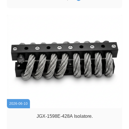
durante il trasporto su strada sono diventati un fattore
critico che influisce sull...
2026-06-10
JGX-1598E-428A Isolatore.