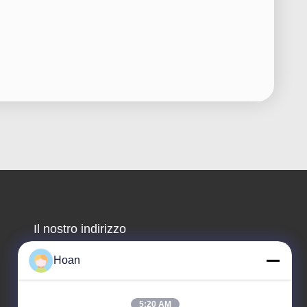
Il nostro indirizzo
Indirizzo aziendale
Hoan
F7, edificio 2, parco industriale Xinkai, strada Jinye 2,
zona high-tech, Xi'an
5:20 AM