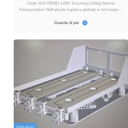
Unità JGX-0958D-149A: Escorting 150kg Marine
Transportation Nell'attuale logistica globale e nel trasporto
marittimo sempre più impegnativo, lotti di attrezzature
elettroniche di precisione, dispositivi di comunicazione e
Guarda di più
strumenti vengono caricati sulle navi,attraversando
migliaia di chilometri di ...
2026-06-01