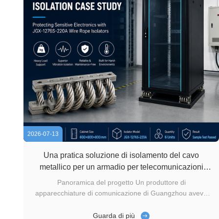
2026-07-13
Una pratica soluzione di isolamento del cavo
metallico per un armadio per telecomunicazioni
pesante
Panoramica del progetto Un produttore di
apparecchiature di comunicazione di Guangzhou aveva
bisogno di un modo affidabile per proteggere un armadio
pesante contenente moduli elettronici sensibili. L'armadio
Guarda di più