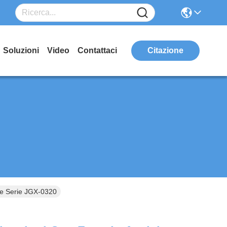
Soluzioni
Video
Contattaci
Citazione
ile Serie JGX-0320