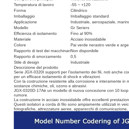
Temperatura di lavoro
-55 ~ +120
Forma
Cilindrico
Imballaggio
Imballaggio standard
Applicazione
Industriale, aerospaziale, marin
Modello
Gr Seriers
Efficienza di isolamento
Fino al 90%
Materiale
Acciaio inossidabile
Colore
Pai verde nerastro verde e arge
Rapporto di test dei macchinari
Non disponibile
Rapporto di smorzamento
0,5
Stile di design
Industriale
Descrizione del prodotto
Serie JGX-0320
I supporti per l'isolamento dei fili, noti anche co
per un efficace isolamento di shock e vibrazioni.
Con la costruzione resistente alla corrosione e interamente in m
sostanze chimiche, oli, ozono e abrasivi.
JGX-0320D-17A
è un modello di nuova concezione con 10 loop e
rumore.
La costruzione in acciaio inossidabile offre eccellenti prestazion
Questi isolatori a corda di filo sono ampiamente utilizzati in veic
fotografiche, attrezzature aeree, apparecchi di comunicazione, dis