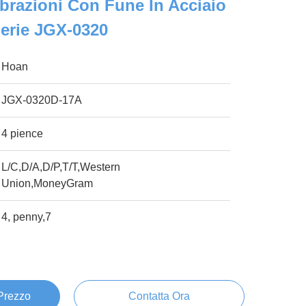
ibrazioni Con Fune In Acciaio
Serie JGX-0320
Hoan
JGX-0320D-17A
4 pience
L/C,D/A,D/P,T/T,Western
Union,MoneyGram
4, penny,7
 Prezzo
Contatta Ora