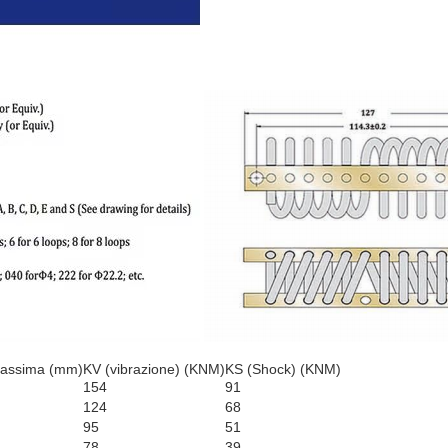
massima (mm)
KV (vibrazione) (KNM)
KS (Shock) (KNM)
154
91
124
68
95
51
78
39