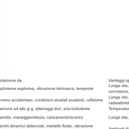
rotezione da
Vantaggi op
Lunga vita
plosione esplosiva, vibrazione intrinseca, tempeste
corrosione, 
Lunga vita
rreno accidentato, condizioni stradali scadenti, collisione
radioattivit
novra ad alto g-g, atterraggi duri, aria turbolenta
Temperatura
ransito, maneggevolezza, caricamento/scarico
Lunga vita,
richi dinamici sbilanciati, martello fluido, vibrazione
Ambienti di