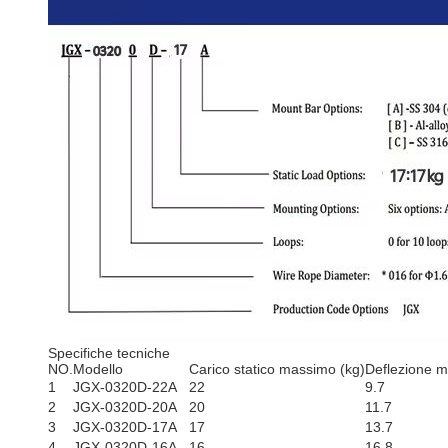
Specifiche tecniche
NO.
Modello
Carico statico massimo (kg)
Deflezione 
1
JGX-0320D-22A
22
9.7
2
JGX-0320D-20A
20
11.7
3
JGX-0320D-17A
17
13.7
4
JGX-0320D-16A
16
16.8