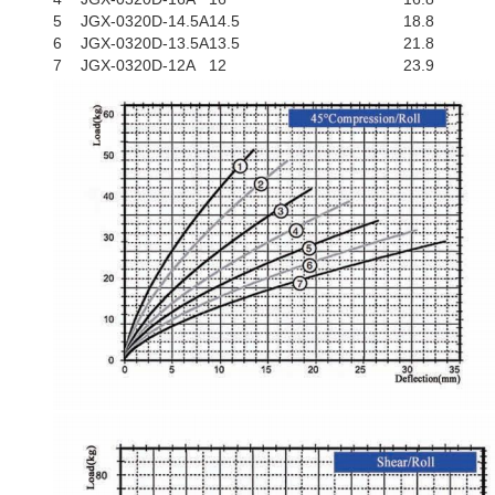
5
JGX-0320D-14.5A
14.5
18.8
6
JGX-0320D-13.5A
13.5
21.8
7
JGX-0320D-12A
12
23.9