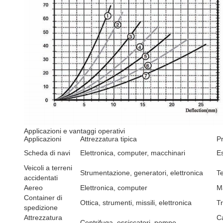
Applicazioni e vantaggi operativi
Applicazioni
Attrezzatura tipica
P
Scheda di navi
Elettronica, computer, macchinari
Es
Veicoli a terreni
Strumentazione, generatori, elettronica
Te
accidentati
Aereo
Elettronica, computer
Ma
Container di
Ottica, strumenti, missili, elettronica
T
spedizione
Attrezzatura
Ca
Centrifuga, essiccatori, pompe