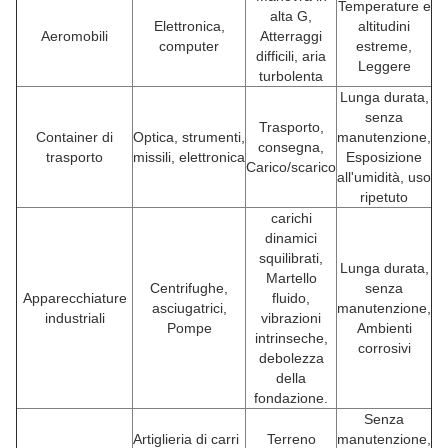
Temperature e
alta G,
Elettronica,
altitudini
Aeromobili
Atterraggi
computer
estreme,
difficili, aria
Leggere
turbolenta
Lunga durata,
senza
Trasporto,
Container di
Optica, strumenti,
manutenzione,
consegna,
trasporto
missili, elettronica
Esposizione
Carico/scarico
all'umidità, uso
ripetuto
carichi
dinamici
squilibrati,
Lunga durata,
Martello
Centrifughe,
senza
Apparecchiature
fluido,
asciugatrici,
manutenzione,
industriali
vibrazioni
Pompe
Ambienti
intrinseche,
corrosivi
debolezza
della
fondazione.
Senza
Artiglieria di carri
Terreno
manutenzione,