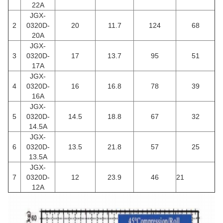
22A
JGX-
2
0320D-
20
11.7
124
68
20A
JGX-
3
0320D-
17
13.7
95
51
17A
JGX-
4
0320D-
16
16.8
78
39
16A
JGX-
5
0320D-
14.5
18.8
67
32
14.5A
JGX-
6
0320D-
13.5
21.8
57
25
13.5A
JGX-
7
0320D-
12
23.9
46
21
12A