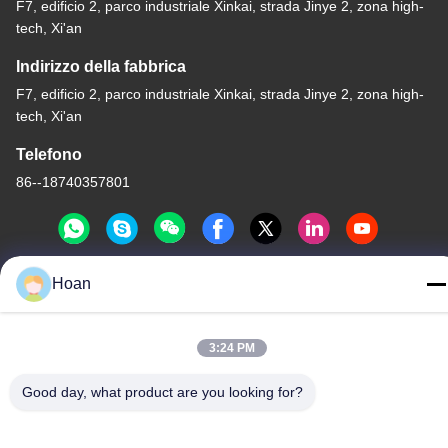
F7, edificio 2, parco industriale Xinkai, strada Jinye 2, zona high-
tech, Xi'an
Indirizzo della fabbrica
F7, edificio 2, parco industriale Xinkai, strada Jinye 2, zona high-
tech, Xi'an
Telefono
86--18740357801
Hoan
Cina Buona qualità Ammortizzatore di vibrazioni del cavo
metallico Fornitore. 2024-2026 Xi'an Hoan Microwave Co., Ltd. .
3:24 PM
Tutti i diritti riservati.
Politica sulla privacy
|
Mappa del sito
Good day, what product are you looking for?