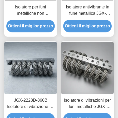
Isolatore per funi
Isolatore antivibrante in
metalliche non
fune metallica JGX-
magnetiche EMC-Safe
2228D-860B, acciaio
Ottieni il miglior prezzo
JGX-2228D-665B
Ottieni il miglior prezzo
inossidabile, lunga
Supporto per
durata, ammortizzatore
dissipazione degli urti
industriale
transitori per elettronica di
precisione
JGX-2228D-860B
Isolatore di vibrazioni per
Isolatore di vibrazione da
funi metalliche JGX-
corda di filo di ferro
1598D-515B che fornisce