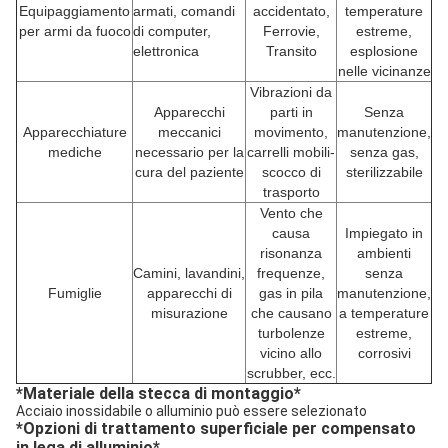
Equipaggiamento
armati, comandi
accidentato,
temperature
per armi da fuoco
di computer,
Ferrovie,
estreme,
elettronica
Transito
esplosione
nelle vicinanze
Vibrazioni da
Apparecchi
parti in
Senza
Apparecchiature
meccanici
movimento,
manutenzione,
mediche
necessario per la
carrelli mobili-
senza gas,
cura del paziente
scocco di
sterilizzabile
trasporto
Vento che
causa
Impiegato in
risonanza
ambienti
Camini, lavandini,
frequenze,
senza
Fumiglie
apparecchi di
gas in pila
manutenzione,
misurazione
che causano
a temperature
turbolenze
estreme,
vicino allo
corrosivi
scrubber, ecc.
*
Materiale della stecca di montaggio
*
Acciaio inossidabile o alluminio può essere selezionato
*
Opzioni di trattamento superficiale per compensato
in lega di alluminio
*