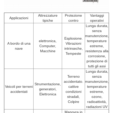
Attrezzature
Protezione
Vantaggi
Applicazioni
tipiche
contro
operativi
Lunga durata,
senza
manutenzione,
Esplosione.
elettronica,
temperature
A bordo di una
Vibrazioni
Computer,
estreme,
nave
intrinseche,
Macchine
resistenza alla
Tempeste
corrosione,
protezione di
tutti gli assi
Lunga durata,
Terreno
senza
accidentato.
manutenzione,
Strumentazione,
Veicoli per terreni
cattive
temperature
generatori,
accidentati
condizioni
estreme,
Elettronica
stradali,
ozono,
Colpire
radioattività,
radiazioni UV
Manovra in