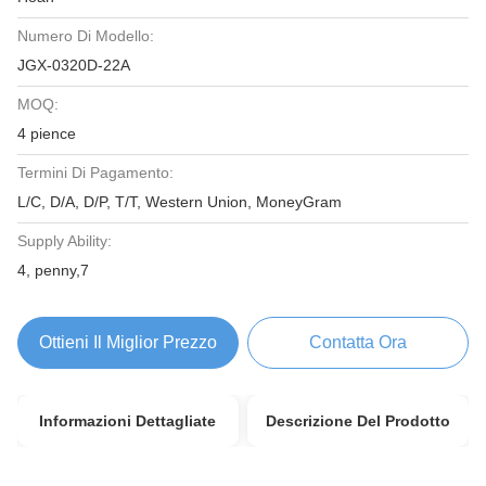
Numero Di Modello:
JGX-0320D-22A
MOQ:
4 pience
Termini Di Pagamento:
L/C, D/A, D/P, T/T, Western Union, MoneyGram
Supply Ability:
4, penny,7
Ottieni Il Miglior Prezzo
Contatta Ora
Informazioni Dettagliate
Descrizione Del Prodotto