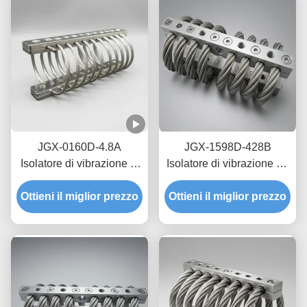
JGX-0160D-4.8A
JGX-1598D-428B
Isolatore di vibrazione di
Isolatore di vibrazione da
corda di filo marino
corda di filo per la
Ottieni il miglior prezzo
offshore, montaggio di
Ottieni il miglior prezzo
protezione della
scossa in acciaio
navigazione di transito
inossidabile senza
manutenzione