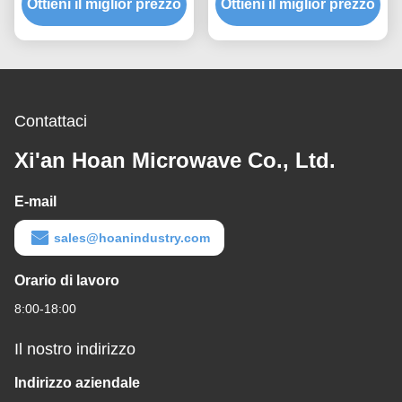
Ottieni il miglior prezzo
prototipazione rapida
Ottieni il miglior prezzo
capacità di carico
assemblaggio rapido
scalabile e isolamento
montaggio a scossa
acustico trasmesso dalla
personalizzabile
struttura
Contattaci
Xi'an Hoan Microwave Co., Ltd.
E-mail
sales@hoanindustry.com
Orario di lavoro
8:00-18:00
Il nostro indirizzo
Indirizzo aziendale