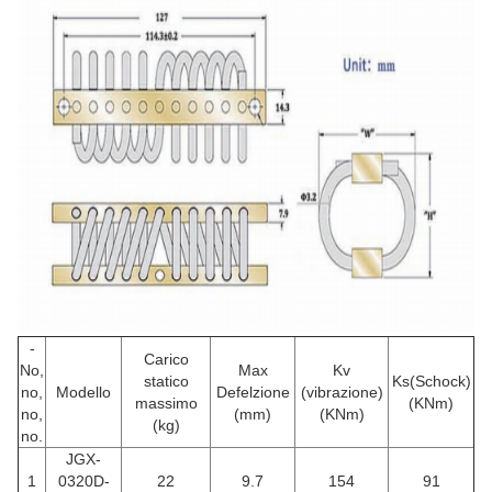
-
Carico
No,
Max
Kv
statico
Ks(Schock)
no,
Modello
Defelzione
(vibrazione)
massimo
(KNm)
no,
(mm)
(KNm)
(kg)
no.
JGX-
1
0320D-
22
9.7
154
91