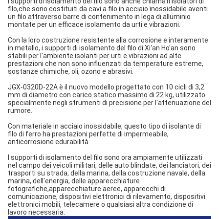
I supporti di isolamento del filo sono anche chiamati isolatori di
filo,che sono costituiti da cavi a filo in acciaio inossidabile aventi
un filo attraverso barre di contenimento in lega di alluminio
montate per un efficace isolamento da urti e vibrazioni.
Con la loro costruzione resistente alla corrosione e interamente
in metallo, i supporti di isolamento del filo di Xi'an Ho'an sono
stabili per l'ambiente.
isolanti per urti e vibrazioni ad alte
prestazioni che non sono influenzati da temperature estreme,
sostanze chimiche, oli, ozono e abrasivi.
JGX-0320D-22A è il nuovo modello progettato con 10 cicli di 3,2
mm di diametro con carico statico massimo di 22 kg, utilizzato
specialmente negli strumenti di precisione per l'attenuazione del
rumore.
Con materiale in acciaio inossidabile, questo tipo di isolante di
filo di ferro ha prestazioni perfette di impermeabile,
anticorrosione e
durabilità.
I supporti di isolamento del filo sono ora ampiamente utilizzati
nel campo dei veicoli militari, delle auto blindate, dei lanciatori, dei
trasporti su strada, della marina, della costruzione navale, della
marina, dell'energia, delle apparecchiature
fotografiche,apparecchiature aeree, apparecchi di
comunicazione, dispositivi elettronici di rilevamento, dispositivi
elettronici mobili, telecamere o qualsiasi altra condizione di
lavoro necessaria.