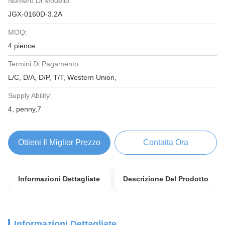
Numero Di Modello:
JGX-0160D-3.2A
MOQ:
4 pience
Termini Di Pagamento:
L/C, D/A, D/P, T/T, Western Union,
Supply Ability:
4, penny,7
Ottieni Il Miglior Prezzo
Contatta Ora
Informazioni Dettagliate
Descrizione Del Prodotto
Informazioni Dettagliate