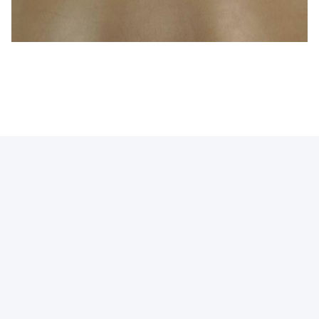
Photo
Video Call
Audio Call