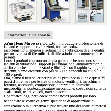
Informazioni sulle società
Xi'an Hoan Mirowave Co. Ltd.
, il produttore professionale di
isolanti e supporti per vibrazioni, fornisce soluzioni di
assorbimento di energia e isolamento da vibrazioni di alta qualità
per una varietà di file militari, di difesa,industria commerciale e
pesante.
I nostri prodotti coprono un'ampia gamma, che non sono solo
isolanti di vibrazione, supporti per vibrazione, ammortizzatori di
attrito e anche ammortizzatori e filtri LC.con il rapido sviluppo di
decenni, siamo cresciuti con più di 500 dipendenti tra cui più di
100 esperti.
Ora, siamo il best seller per più di 31 province in Cina e quasi 35
paesi d'oltremare per le aree di motore, ventilatori, macchina a
foratura, ascensore, compressore, attrezzature chimiche,
metropolitana, ponte,attrezzature meccaniche, costruzioni su larga
scala, studi, teatri, veicoli, navi e macchine.
Contattateci oggi per vedere come i nostri prodotti possono
beneficiare le vostre esigenze specifiche di applicazione di
attrezzature o in alternativa si può trovare uno dei nostri numerosi
rappresentanti per aiutarvi a soddisfare le vostre esigenze di