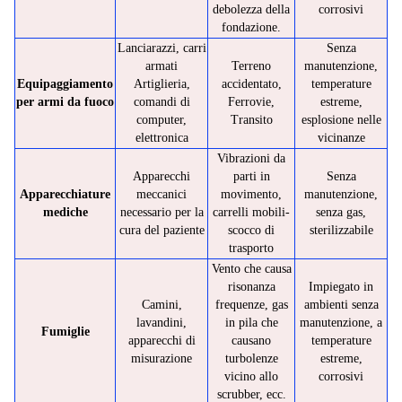
debolezza della
corrosivi
fondazione.
Lanciarazzi, carri
Senza
armati
Terreno
manutenzione,
Equipaggiamento
Artiglieria,
accidentato,
temperature
per armi da fuoco
comandi di
Ferrovie,
estreme,
computer,
Transito
esplosione nelle
elettronica
vicinanze
Vibrazioni da
Apparecchi
parti in
Senza
Apparecchiature
meccanici
movimento,
manutenzione,
mediche
necessario per la
carrelli mobili-
senza gas,
cura del paziente
scocco di
sterilizzabile
trasporto
Vento che causa
risonanza
Impiegato in
Camini,
frequenze, gas
ambienti senza
lavandini,
in pila che
manutenzione, a
Fumiglie
apparecchi di
causano
temperature
misurazione
turbolenze
estreme,
vicino allo
corrosivi
scrubber, ecc.