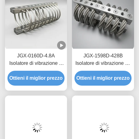
JGX-0160D-4.8A
JGX-1598D-428B
Isolatore di vibrazione di
Isolatore di vibrazione da
corda di filo marino
corda di filo per la
Ottieni il miglior prezzo
offshore, montaggio di
Ottieni il miglior prezzo
protezione della
scossa in acciaio
navigazione di transito
inossidabile senza
manutenzione