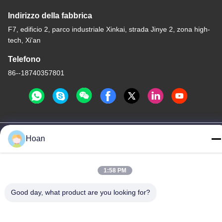
Indirizzo della fabbrica
F7, edificio 2, parco industriale Xinkai, strada Jinye 2, zona high-
tech, Xi'an
Telefono
86--18740357801
Cina Buona qualità Ammortizzatore di vibrazioni del cavo
Hoan
metallico Fornitore. 2024-2026 Xi'an Hoan Microwave Co., Ltd. .
Tutti i diritti riservati.
Politica sulla privacy
|
Mappa del sito
1:58 PM
Good day, what product are you looking for?