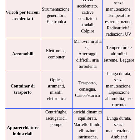
senza
accidentato.
Strumentazione,
manutenzione,
Veicoli per terreni
cattive
generatori,
Temperature
accidentati
condizioni
Elettronica
estreme, ozono,
stradali,
Radioattività,
Colpire
radiazioni UV
Manovra in alta
G,
Temperature e
Elettronica,
Aeromobili
Atterraggi
altitudini
computer
difficili, aria
estreme, Leggere
turbolenta
Lunga durata,
Optica,
senza
Trasporto,
Container di
strumenti,
manutenzione,
consegna,
trasporto
missili,
Esposizione
Carico/scarico
elettronica
all'umidità, uso
ripetuto
Centrifughe,
carichi dinamici
asciugatrici,
squilibrati,
Lunga durata,
pompe
Martello fluido,
senza
Apparecchiature
vibrazioni
manutenzione,
industriali
intrinseche,
Ambienti