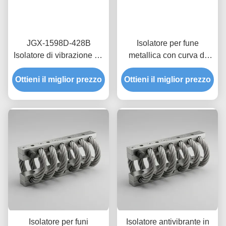
JGX-1598D-428B
Isolatore per fune
Isolatore di vibrazione da
metallica con curva di
corda di filo funghi
rigidità non lineare JGX-
Ottieni il miglior prezzo
Isolatore in acciaio
Ottieni il miglior prezzo
2228D-665B Supporto
inossidabile resistente al
interamente in metallo
lavaggio chimico
ecologico per
apparecchiature
industriali
Isolatore per funi
Isolatore antivibrante in