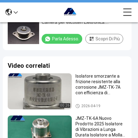
Amortizzatore di attrito di gomma metallo
Amortizzatore
Camera per elicotteri Elettronica
di
incorporata Shock vibrazione
attrito
Parla Adesso.
Scopri Di Più
di
gomma
metallo
Video correlati
Camera
Isolatore smorzante a
per
frizione resistente alla
elicotteri
corrosione JMZ-TK-7A
con efficienza di
Elettronica
isolamento fino al 95%
incorporata
per l'isolamento delle
Isolatore a molla
00:26
2026-04-19
vibrazioni nel settore
Shock
energetico e minerario
JMZ-TK-6A Nuovo
vibrazione
Prodotto 2025 Isolatore
di Vibrazioni a Lunga
Parla
Durata Isolatore a Molla
2024-
298
Isolatore