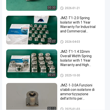
adesso.
Adatto alla Maggior Parte
a molla
07-08
opinioni
Condividi
delle Apparecchiature
Isolatore a molla
00:30
2026-01-21
Standard
#
JMZ-T1-2.0 Spring
Isolatore
Isolator with 1 Year
Warranty for Industrial
di molla
and Commercial
anti-
Applications and High
vibrazione
Shock Absorption
Isolatore a molla
00:27
2026-04-03
#
Climatizzatore
JMZ-T1-1.4 32mm
con isolatore
Overall Width Spring
Isolator with 1 Year
a molla
Warranty and High
#
Resilience for Industrial
montatura
Vibration Isolation
Isolatore a molla
00:21
2025-10-30
dell'isolatore
a molla
JMZ-1-3.0A Funzioni
C
stabili con isolatore di
a
ammortizzazione
dell'attrito per
m
applicazioni marittime di
e
aviazione e di strumenti
Ammortizzatore di vibrazioni
r
00:13
2025-01-03