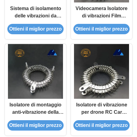
Sistema di isolamento
Videocamera Isolatore
delle vibrazioni da
di vibrazioni Film
telecamera UAV
Cinema Elicottero
Ottieni il miglior prezzo
Ottieni il miglior prezzo
Isolatore di vibrazioni
Drone UAV Camera
da cardine
Assorbimento degli urti
Isolatore di montaggio
Isolatore di vibrazione
anti-vibrazione della
per drone RC Car
fotocamera Costruzione
Gimbal per camera
Ottieni il miglior prezzo
Ottieni il miglior prezzo
navale Cinema
navale
Isolamento da