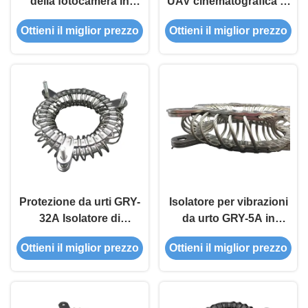
della fotocamera in
UAV cinematografica in
acciaio inossidabile per
acciaio inossidabile per
Ottieni il miglior prezzo
Ottieni il miglior prezzo
la fotografia aerea
elicotteri Drone GRY-
Drone Gry Series
32A Vibration Mount
Protezione da urti GRY-
Isolatore per vibrazioni
32A Isolatore di
da urto GRY-5A in
vibrazione per
acciaio inossidabile per
Ottieni il miglior prezzo
Ottieni il miglior prezzo
telecamere in acciaio
l'estrazione di energia
inossidabile per UAV
aerei