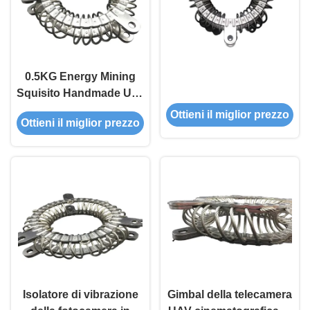
0.5KG Energy Mining
Squisito Handmade Uav
Camera Gimbal
Ottieni il miglior prezzo
Ottieni il miglior prezzo
Vibration Shock
Absorption Gry-10a
Isolatore di vibrazione
della camera in acciaio
inossidabile
Isolatore di vibrazione
Gimbal della telecamera