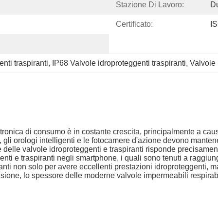
Stazione Di Lavoro:
Du
Certificato:
IS
ti traspiranti
, 
IP68 Valvole idroproteggenti traspiranti
, 
Valvole 
ttronica di consumo è in costante crescita, principalmente a cau
one, gli orologi intelligenti e le fotocamere d'azione devono man
e delle valvole idroproteggenti e traspiranti risponde precisame
enti e traspiranti negli smartphone, i quali sono tenuti a raggi
ranti non solo per avere eccellenti prestazioni idroproteggenti
isione, lo spessore delle moderne valvole impermeabili respirabi