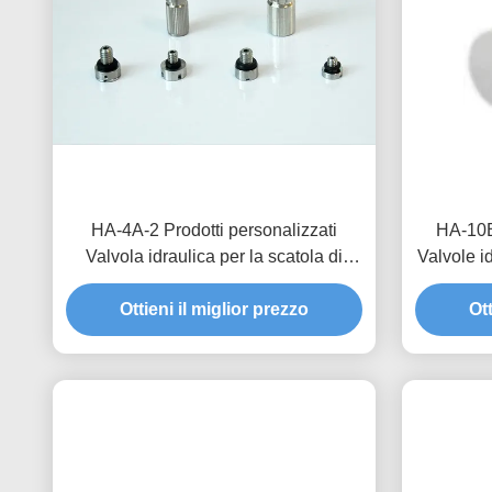
HA-4A-2 Prodotti personalizzati
HA-10B-
Valvola idraulica per la scatola di
Valvole i
distribuzione
l'affidabi
Ottieni il miglior prezzo
Ott
nu