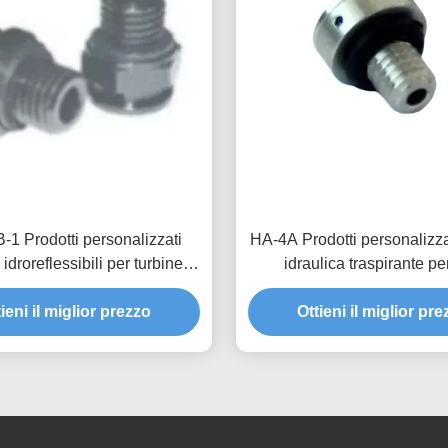
1 Prodotti personalizzati
HA-4A Prodotti personalizza
idroreflessibili per turbine
idraulica traspirante pe
d alta permeabilità all'aria e
protezione ottimale delle at
ione di blocco dell'acqua
ieni il miglior prezzo
e la stabilità della pressione
Ottieni il miglior pr