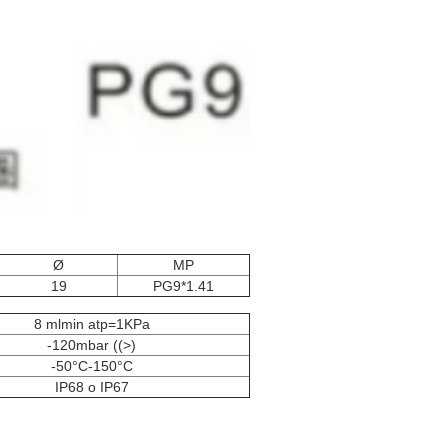
Ø
MP
19
PG9*1.41
8 mlmin atp=1KPa
-120mbar ((>)
-50°C-150°C
IP68 o IP67