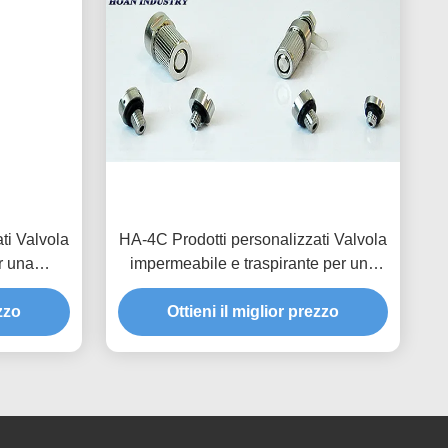
ti Valvola
HA-4C Prodotti personalizzati Valvola
r una
impermeabile e traspirante per una
trezzature
migliore dissipazione del calore e
 dell'aria
ezzo
protezione delle luci a LED
Ottieni il miglior prezzo