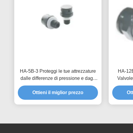
HA-5B-3 Proteggi le tue attrezzature
HA-12B-
dalle differenze di pressione e dagli
Valvole 
ambienti umidi con valvole
eoliche a
impermeabili e respirabili
Ottieni il miglior prezzo
press
Ott
personalizzate