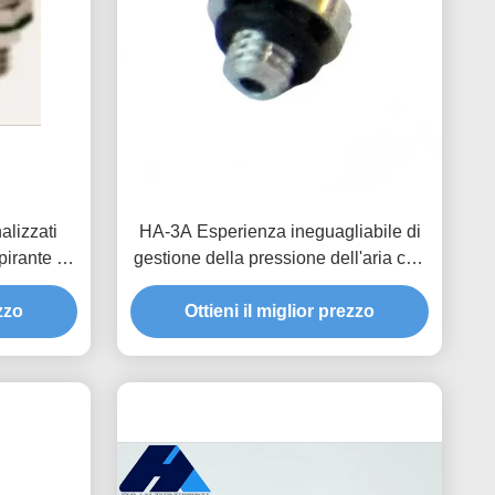
alizzati
HA-3A Esperienza ineguagliabile di
pirante La
gestione della pressione dell'aria con
cnologia e
prodotti personalizzati Valvole
ezzo
idroproteggenti traspiranti
Ottieni il miglior prezzo