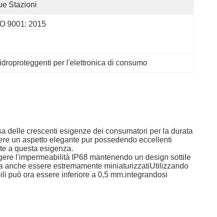
e Stazioni
O 9001: 2015
idroproteggenti per l'elettronica di consumo
sa delle crescenti esigenze dei consumatori per la durata
tenere un aspetto elegante pur possedendo eccellenti
nte a questa esigenza.
ungere l'impermeabilità IP68 mantenendo un design sottile
, ma anche essere estremamente miniaturizzatiUtilizzando
li può ora essere inferiore a 0,5 mm.integrandosi