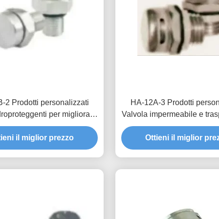
2 Prodotti personalizzati
HA-12A-3 Prodotti person
droproteggenti per migliorare
Valvola impermeabile e tras
lità e la durata di servizio nei
combinazione perfetta di te
ieni il miglior prezzo
ovi sistemi energetici
Ottieni il miglior pr
funzionalità