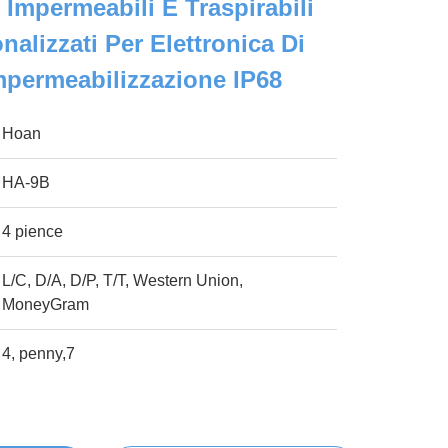
 Impermeabili E Traspirabili
nalizzati Per Elettronica Di
permeabilizzazione IP68
Hoan
HA-9B
4 pience
L/C, D/A, D/P, T/T, Western Union,
MoneyGram
4, penny,7