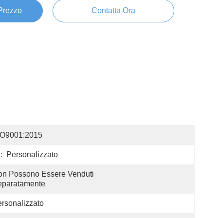
 Prezzo
Contatta Ora
SO9001:2015
:
Personalizzato
n Possono Essere Venduti 
eparatamente
rsonalizzato