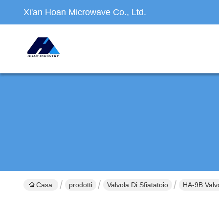
Xi'an Hoan Microwave Co., Ltd.
Casa.
prodotti
Valvola Di Sfiatatoio
HA-9B Valvo