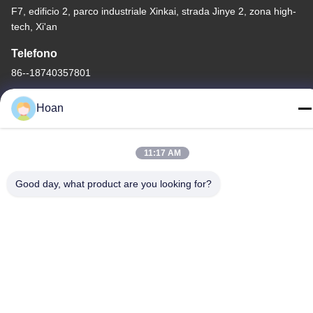
F7, edificio 2, parco industriale Xinkai, strada Jinye 2, zona high-
tech, Xi'an
Telefono
86--18740357801
Hoan
11:17 AM
Cina Buona qualità Ammortizzatore di vibrazioni del cavo
metallico Fornitore. 2024-2026 Xi'an Hoan Microwave Co., Ltd. .
Good day, what product are you looking for?
Tutti i diritti riservati.
Politica sulla privacy
|
Mappa del sito