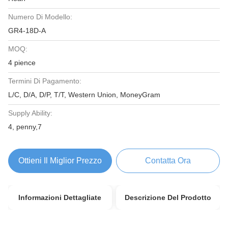
Numero Di Modello:
GR4-18D-A
MOQ:
4 pience
Termini Di Pagamento:
L/C, D/A, D/P, T/T, Western Union, MoneyGram
Supply Ability:
4, penny,7
Ottieni Il Miglior Prezzo
Contatta Ora
Informazioni Dettagliate
Descrizione Del Prodotto