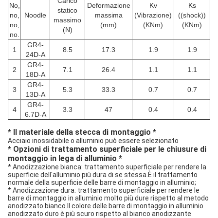
Carico
No,
Deformazione
Kv
Ks
statico
no,
Noodle
massima
(Vibrazione)
((shock))
massimo
no,
(mm)
(KNm)
(KNm)
(N)
no.
GR4-
1
8.5
17.3
1.9
1.9
24D-A
GR4-
2
7.1
26.4
1.1
1.1
18D-A
GR4-
3
5.3
33.3
0.7
0.7
13D-A
GR4-
4
3.3
47
0.4
0.4
6.7D-A
* Il materiale della stecca di montaggio *
Acciaio inossidabile o alluminio può essere selezionato
* Opzioni di trattamento superficiale per le chiusure di
montaggio in lega di alluminio *
* Anodizzazione bianca: trattamento superficiale per rendere la
superficie dell'alluminio più dura di se stessa.È il trattamento
normale della superficie delle barre di montaggio in alluminio;
* Anodizzazione dura: trattamento superficiale per rendere le
barre di montaggio in alluminio molto più dure rispetto al metodo
anodizzato bianco.Il colore delle barre di montaggio in alluminio
anodizzato duro è più scuro rispetto al bianco anodizzante