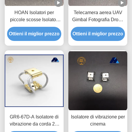
HOAN Isolatori per
Telecamera aerea UAV
piccole scosse Isolatori
Gimbal Fotografia Drone
per corde di filo per
Riprese Isolamento dalle
Ottieni il miglior prezzo
ammortizzare le
Ottieni il miglior prezzo
vibrazioni agli urti
vibrazioni
Isolatore dalle vibrazioni
della fotocamera serie
GR1
GR6-67D-A Isolatore di
Isolatore di vibrazione per
vibrazione da corda 20-
cinema
47N Isolamento del 90%