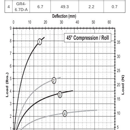
GR4-
4
6.7
49.3
2.2
0.7
6.7D-A