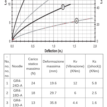
-
Carico
No,
Deformazione
Kv
Ks
statico
no,
Noodle
massima
(Vibrazione)
((shock))
massimo
no,
(mm)
(KNm)
(KNm)
(N)
no.
GR4-
1
24
19.6
12
5.8
24D-A
GR4-
2
18
29.7
6
2.5
18D-A
GR4-
3
13
35.8
4.4
1.6
13D-A