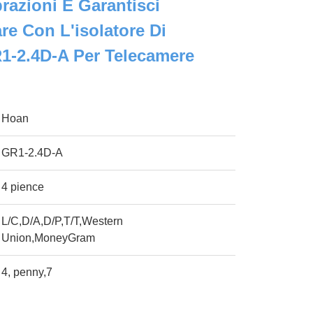
razioni E Garantisci
re Con L'isolatore Di
1-2.4D-A Per Telecamere
Hoan
GR1-2.4D-A
4 pience
L/C,D/A,D/P,T/T,Western
Union,MoneyGram
4, penny,7