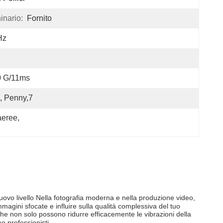
inario:
Fornito
Hz
0 G/11ms
, Penny,7
aeree
, 
uovo livello Nella fotografia moderna e nella produzione video,
magini sfocate e influire sulla qualità complessiva del tuo
he non solo possono ridurre efficacemente le vibrazioni della
o professionisti.