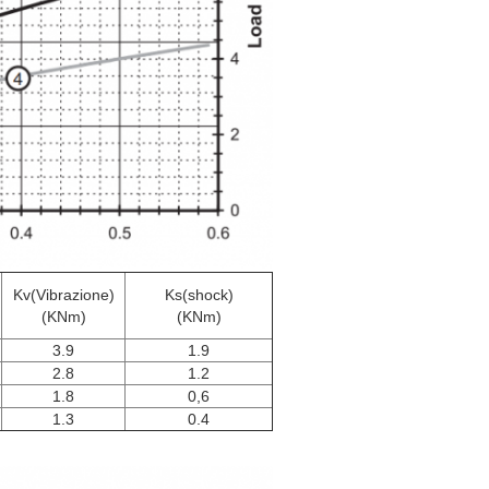
Kv(Vibrazione)
Ks(shock)
(KNm)
(KNm)
3.9
1.9
2.8
1.2
1.8
0,6
1.3
0.4