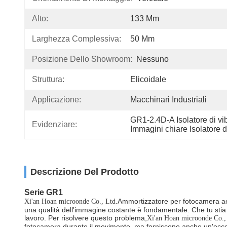
Alto:
133 Mm
Larghezza Complessiva:
50 Mm
Posizione Dello Showroom:
Nessuno
Struttura:
Elicoidale
Applicazione:
Macchinari Industriali
GR1-2.4D-A Isolatore di vib
Evidenziare:
Immagini chiare Isolatore di
Descrizione Del Prodotto
Serie GR1
Ammortizzatore per fotocamera aere
Xi'an Hoan microonde Co., Ltd.
una qualità dell'immagine costante è fondamentale. Che tu stia f
lavoro. Per risolvere questo problema,
Xi'an Hoan microonde Co.,
fotocamera durante il movimento, ma forniscono anche un'eccellen