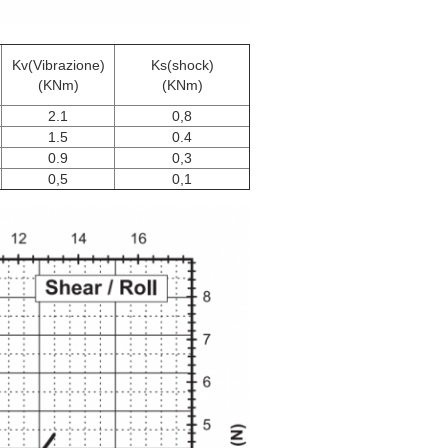
Kv(Vibrazione)
Ks(shock)
(KNm)
(KNm)
2.1
0,8
1.5
0.4
0.9
0,3
0,5
0,1