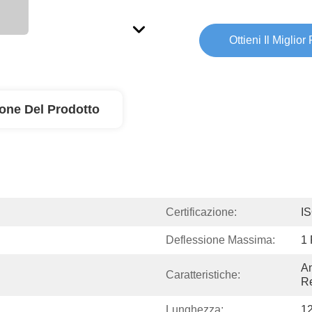
Ottieni Il Miglior
ione Del Prodotto
Certificazione:
I
Deflessione Massima:
1 
An
Caratteristiche:
R
Lunghezza:
12