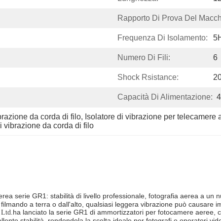
Rapporto Di Prova Del Macch
Frequenza Di Isolamento:
5
Numero Di Fili:
6
Shock Rsistance:
2
Capacità Di Alimentazione:
4
razione da corda di filo
, 
Isolatore di vibrazione per telecamere 
 vibrazione da corda di filo
a serie GR1: stabilità di livello professionale, fotografia aerea a un n
ilmando a terra o dall'alto, qualsiasi leggera vibrazione può causare im
ha lanciato la serie GR1 di ammortizzatori per fotocamere aeree, c
 Ltd.
te stabilità, rendendola la scelta ideale per fotografi e operatori vide