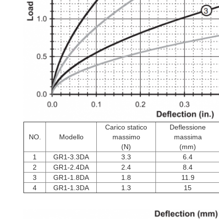
Carico statico
Deflessione
NO.
Modello
massimo
massima
(N)
(mm)
1
GR1-3.3DA
3.3
6.4
2
GR1-2.4DA
2.4
8.4
3
GR1-1.8DA
1.8
11.9
4
GR1-1.3DA
1.3
15