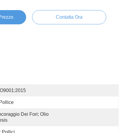
 Prezzo
Contatta Ora
SO9001:2015
Pollice
coraggio Dei Fori; Olio 
esis
 Pollici