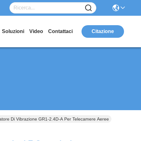
Soluzioni
Video
Contattaci
Citazione
olatore Di Vibrazione GR1-2.4D-A Per Telecamere Aeree