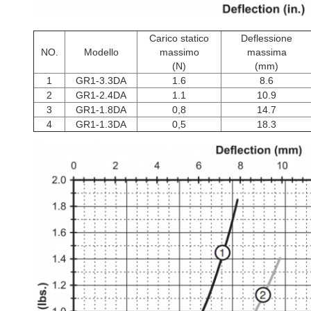
Carico statico
Deflessione
NO.
Modello
massimo
massima
(N)
(mm)
1
GR1-3.3DA
1.6
8.6
2
GR1-2.4DA
1.1
10.9
3
GR1-1.8DA
0,8
14.7
4
GR1-1.3DA
0,5
18.3