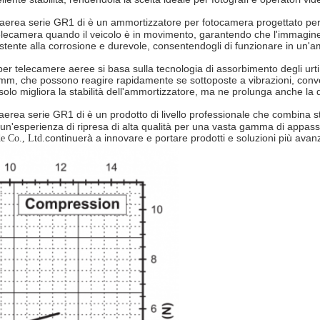
erea serie GR1 di è un ammortizzatore per fotocamera progettato per u
telecamera quando il veicolo è in movimento, garantendo che l'immagine c
tente alla corrosione e durevole, consentendogli di funzionare in un'am
per telecamere aeree si basa sulla tecnologia di assorbimento degli urti 
 mm, che possono reagire rapidamente se sottoposte a vibrazioni, conve
 solo migliora la stabilità dell'ammortizzatore, ma ne prolunga anche la 
ea serie GR1 di è un prodotto di livello professionale che combina stabi
 un'esperienza di ripresa di alta qualità per una vasta gamma di appassi
continuerà a innovare e portare prodotti e soluzioni più avanz
e Co., Ltd.