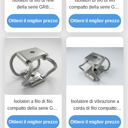
Isolatori di filo di rete
Isolatori di filo di filo
della serie GR6:
compatto della serie GR5
Isolamento da urti e
(diametro del cavo 1,6
Ottieni il miglior prezzo
vibrazioni su più assi
Ottieni il miglior prezzo
mm)
Isolatori a filo di filo
Isolatore di vibrazione a
compatto della serie GR4
corda di filo compatto
(3.3N carico statico)
serie GR3
Ottieni il miglior prezzo
Ottieni il miglior prezzo