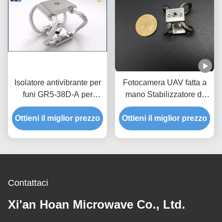
Isolatore antivibrante per
Fotocamera UAV fatta a
funi GR5-38D-A per
mano Stabilizzatore di
droni, carico 3.5-2000KG
droni RC Auto Fotografia
Ottieni il miglior prezzo
Ottieni il miglior prezzo
aerea Vibrazione
Assorbimento shock
Serie GR3 Vibrazione
della fotocamera è
Contattaci
Xi'an Hoan Microwave Co., Ltd.