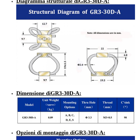
Diagramma strutturale di
GR3-30D-A
:
Dimensione di
GR3-30D-A
:
Opzioni di montaggio di
GR3-30D-A
: