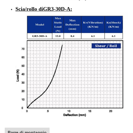
Scia/rollo di
GR3-30D-A
:
Barre di montaggio