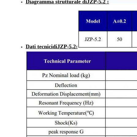
Diagramma strutturale di
JZP-5.2
:
Dati tecnici
di
JZP-5.2
: