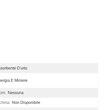
sorbente D'urto
ergia E Miniere
oom:
Nessuna
china:
Non Disponibile