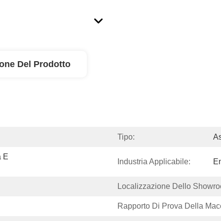
ione Del Prodotto
Tipo:
As
 E 
Industria Applicabile:
En
Localizzazione Dello Showr
Rapporto Di Prova Della Mac