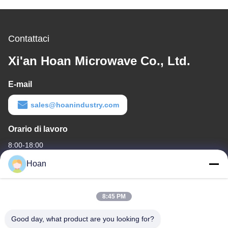
Contattaci
Xi'an Hoan Microwave Co., Ltd.
E-mail
sales@hoanindustry.com
Orario di lavoro
8:00-18:00
Hoan
Il nostro indirizzo
Indirizzo aziendale
8:45 PM
F7, edificio 2, parco industriale Xinkai, strada Jinye 2, zona high-
tech, Xi'an
Good day, what product are you looking for?