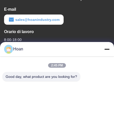
E-mail
sales@hoanindustry.com
Orario di lavoro
8:00-18:00
Hoan
Il nostro indirizzo
Indirizzo aziendale
2:45 PM
F7, edificio 2, parco industriale Xinkai, strada Jinye 2, zona high-
tech, Xi'an
Good day, what product are you looking for?
Indirizzo della fabbrica
F7, edificio 2, parco industriale Xinkai, strada Jinye 2, zona high-
tech, Xi'an
Telefono
86--18740357801