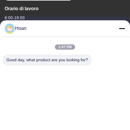
Orario di lavoro
8:00-18:00
Hoan
Il nostro indirizzo
Indirizzo aziendale
1:47 PM
F7, edificio 2, parco industriale Xinkai, strada Jinye 2, zona high-
tech, Xi'an
Good day, what product are you looking for?
Indirizzo della fabbrica
F7, edificio 2, parco industriale Xinkai, strada Jinye 2, zona high-
tech, Xi'an
Telefono
86--18740357801